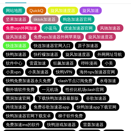
网站地图
QuickQ
旋风加速度器
旋风加速
坚果加速器
tiktok加速器
狗急加速器官网
免费vqn外网加速
小蓝鸟
优途加速器官网
风驰加速器
旋风加速器
免费vps加速器外网苹果版
旋风加速度器
快连加速器
快连加速器官网入口
原子加速器
快鸭加速器
快柠檬加速器
旋风加速度器
外网网址导航
软件中心
雷霆加速
狂飙加速器
哔咔漫画
小美
小美vpn
小美加速器
快鸭VPN
海外npv加速器官网
快鸭免费加速器永久免费
clash节点订阅免费
水母加速
翻外墙软件免费
一元机场
性价比机场clash官网
黑洞加速官网
下载快鸭加速器最新版
谷歌加速器
跨境加速器
免费谷歌加速器app
快鸭加速app下载官网
快鸭加速器官网下载安卓
梯子软件免费
免费加速ins的软件
快鸭游戏加速器
雷轰加速器